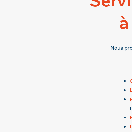
Servi
à
Nous pro
C
L
P
t
N