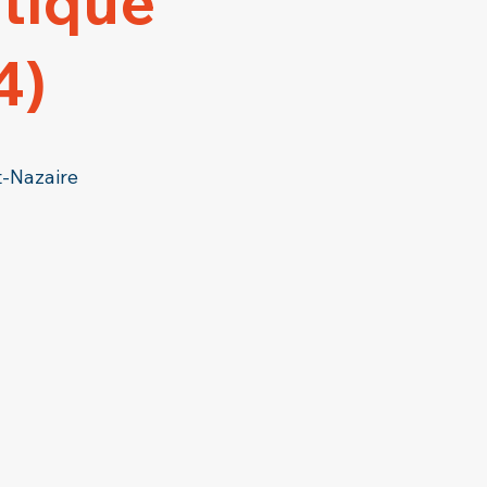
stique
4)
t-Nazaire